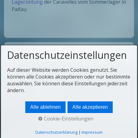
Lagerzeitung
der Caravelles vom Sommerlager in
Palfau
Startseite
Kontakt
Impressum
Datenschutzeinstellungen
© 2025 Pfadfindergruppe 73
Auf dieser Website werden Cookies genutzt. Sie
können alle Cookies akzeptieren oder nur bestimmte
auswählen. Sie können diese Einstellungen jederzeit
ändern.
Alle ablehnen
Alle akzeptieren
Cookie-Einstellungen
Datenschutzerklärung
|
Impressum